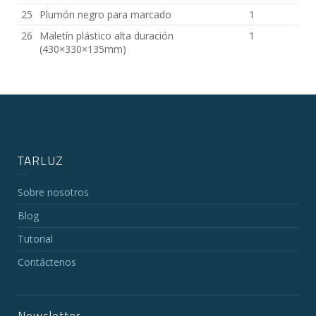
25
Plumón negro para marcado
1
26
Maletín plástico alta duración
1
(430×330×135mm)
TARLUZ
Sobre nosotros
Blog
Tutorial
Contáctenos