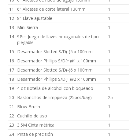
11
6″ Alicates de corte lateral 130mm
1
12
8″ Llave ajustable
1
13
Mini Sierra
1
14
9Pcs Juego de llaves hexagonales de tipo
1
plegable
15
Desarmador Slotted S/D(-)5 x 100mm
1
16
Desarmador Phillips S/D(+)#1 x 100mm
1
17
Desarmador Slotted S/D(-)6 x 100mm
1
18
Desarmador Phillips S/D(+)#2 x 100mm
1
19
4 oz.Botella de alcohol con bloqueado
1
20
Bastoncillos de limppieza (25pcs/bag)
25
21
Blow Brush
1
22
Cuchillo de uso
1
23
3.5M Cinta métrica
1
24
Pinza de precisión
1