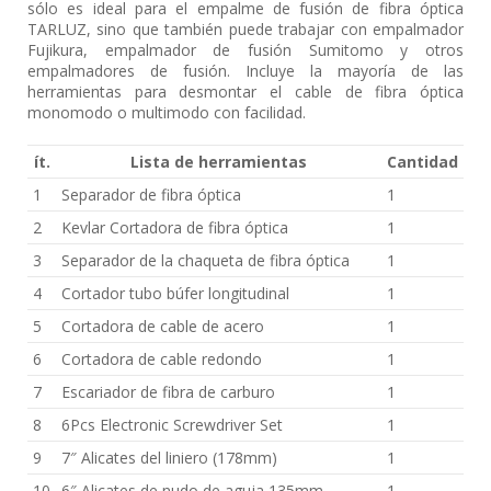
sólo es ideal para el empalme de fusión de fibra óptica
TARLUZ, sino que también puede trabajar con empalmador
Fujikura, empalmador de fusión Sumitomo y otros
empalmadores de fusión. Incluye la mayoría de las
herramientas para desmontar el cable de fibra óptica
monomodo o multimodo con facilidad.
ít.
Lista de herramientas
Cantidad
1
Separador de fibra óptica
1
2
Kevlar Cortadora de fibra óptica
1
3
Separador de la chaqueta de fibra óptica
1
4
Cortador tubo búfer longitudinal
1
5
Cortadora de cable de acero
1
6
Cortadora de cable redondo
1
7
Escariador de fibra de carburo
1
8
6Pcs Electronic Screwdriver Set
1
9
7″ Alicates del liniero (178mm)
1
10
6″ Alicates de nudo de aguja 135mm
1