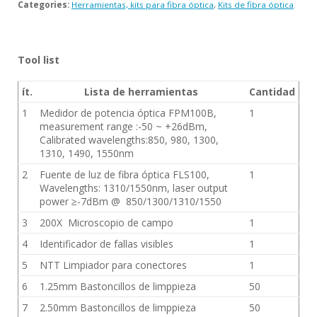
Categories:
Herramientas, kits para fibra óptica
,
Kits de fibra óptica
Tool list
ít.
Lista de herramientas
Cantidad
1
Medidor de potencia óptica FPM100B,
1
measurement range :-50 ~ +26dBm,
Calibrated wavelengths:850, 980, 1300,
1310, 1490, 1550nm
2
Fuente de luz de fibra óptica FLS100,
1
Wavelengths: 1310/1550nm, laser output
power ≥-7dBm @ 850/1300/1310/1550
3
200X Microscopio de campo
1
4
Identificador de fallas visibles
1
5
NTT Limpiador para conectores
1
6
1.25mm Bastoncillos de limppieza
50
7
2.50mm Bastoncillos de limppieza
50