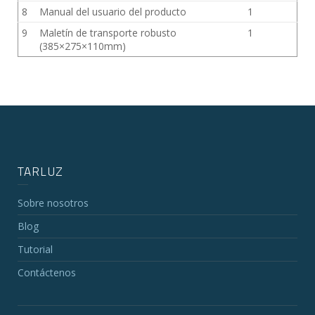
8
Manual del usuario del producto
1
9
Maletín de transporte robusto
1
(385×275×110mm)
TARLUZ
Sobre nosotros
Blog
Tutorial
Contáctenos