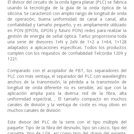
El divisor del circuito de la onda ligera planar (PLC) se fabrica
usando la tecnología de la guía de la onda óptica de la
silicona. Se caracterizó con amplio rango de longitud de onda
de operación, buena uniformidad de canal a canal, alta
confiabilidad y tamaño pequeño, y es ampliamente utilizado
en PON (EPON, GPON y futuro PON) redes para realizar la
gestión de energía de señal óptica. Tarluz proporciona toda
una serie de divisores 1xN y 2xN de 1×2 a 1×64, 1×128
adaptados a aplicaciones específicas. Todos los productos
cumplen con los requisitos de confiabilidad Telcordia 1209 y
1221.
Comparado con el acoplador de FBT, los separadores del
PLC con más ventaja, el separador del PLC con wavelenghts
anchos de la transmisión, la pérdida a la transmisión de
longitud de onda diferente no es sensible, así que con la
aplicación amplia para la diversa red de la fibra, alta
uniformidad espectral, , El tamaño compacto en muchos
canales de división y la ventaja de coste es muy obvio en
muchos canales de división
Este divisor del PLC de la serie con el tipo múltiple del
paquete: Tipo de la fibra del desnudo, tipo sin casco, tipo del
cassette, tipo de LGX, así como tipo del chasis del estante.