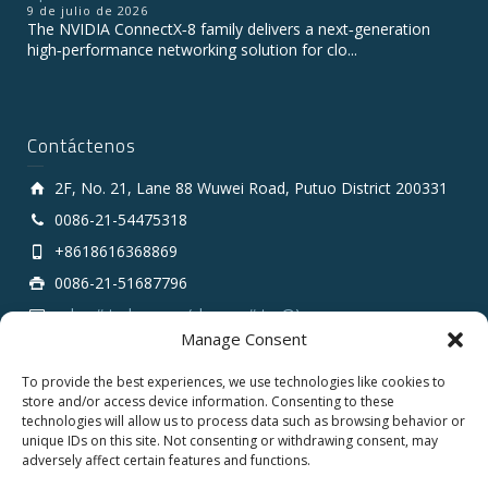
9 de julio de 2026
The NVIDIA ConnectX‑8 family delivers a next‑generation
high‑performance networking solution for clo...
Contáctenos
2F, No. 21, Lane 88 Wuwei Road, Putuo District 200331
0086-21-54475318
+8618616368869
0086-21-51687796
sales # tarluz.com (change # to @)
Manage Consent
To provide the best experiences, we use technologies like cookies to
store and/or access device information. Consenting to these
technologies will allow us to process data such as browsing behavior or
unique IDs on this site. Not consenting or withdrawing consent, may
adversely affect certain features and functions.
Copyright 2025 © SHANGHAI TARLUZ TELECOM TECH.
CO., LTD.