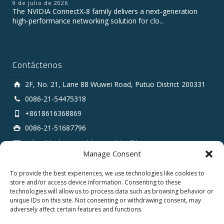
9 de julio de 2026
The NVIDIA ConnectX‑8 family delivers a next‑generation
high‑performance networking solution for clo...
Contáctenos
2F, No. 21, Lane 88 Wuwei Road, Putuo District 200331
0086-21-54475318
+8618616368869
0086-21-51687796
sales # tarluz.com (change # to @)
Manage Consent
To provide the best experiences, we use technologies like cookies to
store and/or access device information. Consenting to these
technologies will allow us to process data such as browsing behavior or
unique IDs on this site. Not consenting or withdrawing consent, may
adversely affect certain features and functions.
Copyright 2025 © SHANGHAI TARLUZ TELECOM TECH.
CO., LTD.