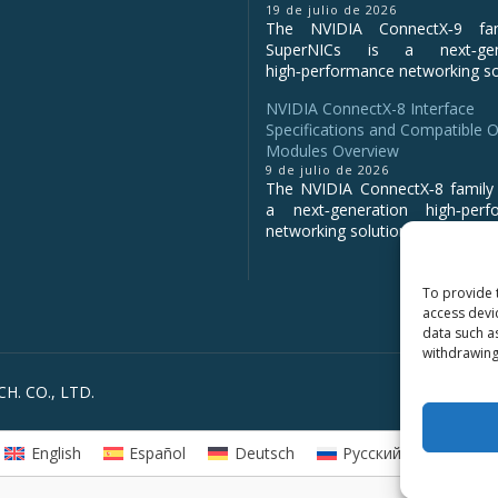
19 de julio de 2026
The NVIDIA ConnectX‑9 fa
SuperNICs is a next‑gene
high‑performance networking sol
NVIDIA ConnectX-8 Interface
Specifications and Compatible O
Modules Overview
9 de julio de 2026
The NVIDIA ConnectX‑8 family 
a next‑generation high‑perf
networking solution for clo...
To provide 
access devi
data such a
withdrawing
H. CO., LTD.
English
Español
Deutsch
Русский
العربية