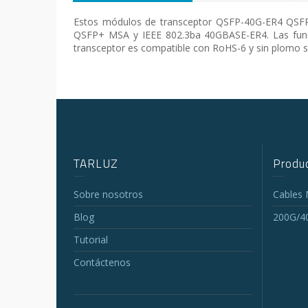
Estos módulos de transceptor QSFP-40G-ER4 QSFP+
QSFP+ MSA y IEEE 802.3ba 40GBASE-ER4. Las funcio
transceptor es compatible con RoHS-6 y sin plomo se
TARLUZ
Produc
Sobre nosotros
Cables
Blog
200G/4
Tutorial
Contáctenos