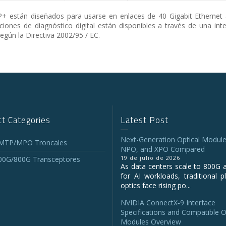
 están diseñados para usarse en enlaces de 40 Gigabit Ethernet
nes de diagnóstico digital están disponibles a través de una inte
gún la Directiva 2002/95 / EC.
t Categories
Latest Post
Next-Generation Optical Module
 MTP/MPO Troncales
NPO, and XPO Compared
19 de julio de 2026
00G/800G Transceptores
As data centers scale to 800G 
for AI workloads, traditional p
optics face rising po...
NVIDIA ConnectX‑9 Interface
Specifications and Compatible O
Modules Overview