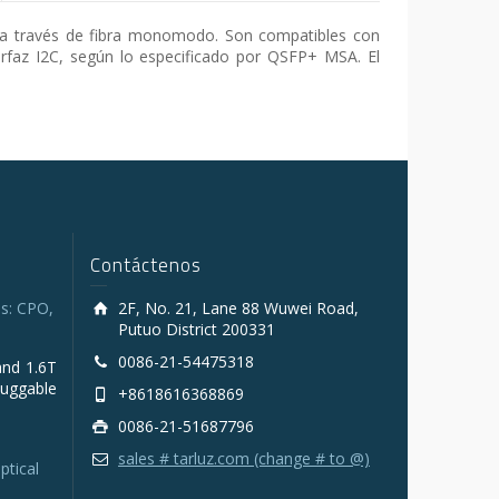
 a través de fibra monomodo. Son compatibles con
rfaz I2C, según lo especificado por QSFP+ MSA. El
Contáctenos
s: CPO,
2F, No. 21, Lane 88 Wuwei Road,
Putuo District 200331
0086-21-54475318
and 1.6T
luggable
+8618616368869
0086-21-51687796
sales # tarluz.com (change # to @)
ptical