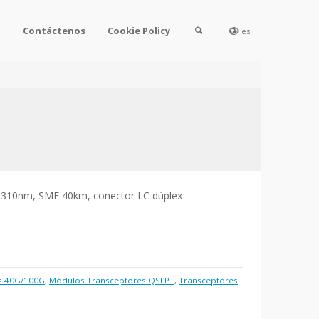
l
Contáctenos
Cookie Policy
es
1310nm, SMF 40km, conector LC dúplex
s 40G/100G
,
Módulos Transceptores QSFP+
,
Transceptores