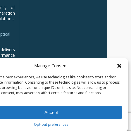
mily of
ration
ution...
ptical
delivers
ormance
Manage Consent
the best experiences, we use technologies like cookies to store and/or
ce information. Consenting to these technologies will allow us to process
s browsing behavior or unique IDs on this site. Not consenting or
 consent, may adversely affect certain features and functions.
Accept
Opt-out preferences