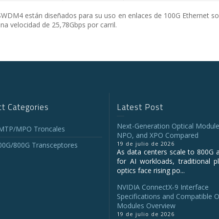
M4 están diseñados para su uso en enlaces de 100G Ethernet sobr
a velocidad de 25,78Gbps por carril.
t Categories
Latest Post
Next-Generation Optical Module
 MTP/MPO Troncales
NPO, and XPO Compared
19 de julio de 2026
00G/800G Transceptores
As data centers scale to 800G 
for AI workloads, traditional p
optics face rising po...
NVIDIA ConnectX‑9 Interface
Specifications and Compatible O
Modules Overview
19 de julio de 2026