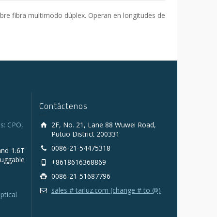
e fibra multimodo dúplex. Operan en longitudes de
Contáctenos
s: CPO,
2F, No. 21, Lane 88 Wuwei Road,
Putuo District 200331
0086-21-54475318
and 1.6T
luggable
+8618616368869
0086-21-51687796
sales # tarluz.com (change # to @)
ptical