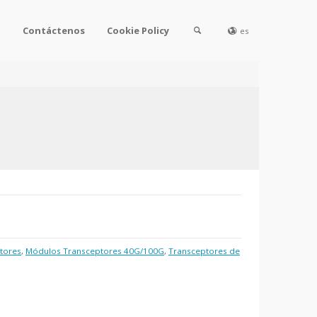
l
Contáctenos
Cookie Policy
es
tores
,
Módulos Transceptores 40G/100G
,
Transceptores de