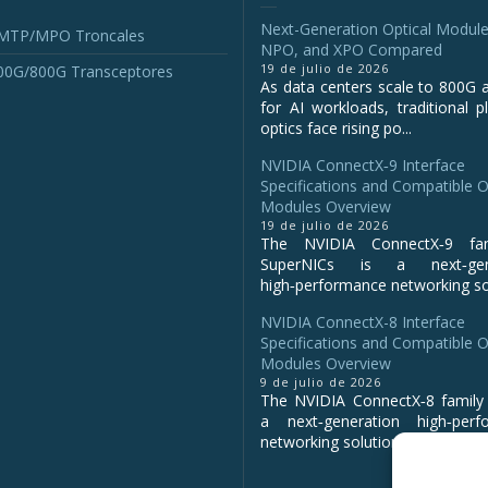
Next-Generation Optical Module
 MTP/MPO Troncales
NPO, and XPO Compared
19 de julio de 2026
00G/800G Transceptores
As data centers scale to 800G 
for AI workloads, traditional p
optics face rising po...
NVIDIA ConnectX‑9 Interface
Specifications and Compatible O
Modules Overview
19 de julio de 2026
The NVIDIA ConnectX‑9 fa
SuperNICs is a next‑gene
high‑performance networking sol
NVIDIA ConnectX-8 Interface
Specifications and Compatible O
Modules Overview
9 de julio de 2026
The NVIDIA ConnectX‑8 family 
a next‑generation high‑perf
networking solution for clo...