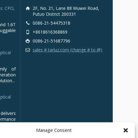
s: CPO,
2F, No. 21, Lane 88 Wuwei Road,
Putuo District 200331
0086-21-54475318
and 1.6T
luggable
+8618616368869
0086-21-51687796
sales # tarluz.com (change # to @)
ptical
mily of
ration
ution...
ptical
delivers
ormance
Manage Consent