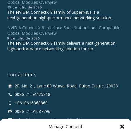
Optical Modules Overview
19 de julio de 2026
The NVIDIA ConnectX‑9 family of SuperNICs is a
next‑generation high‑performance networking solution...
NVIDIA ConnectX-8 Interface Specifications and Compatible
Optical Modules Overview
9 de julio de 2026
The NVIDIA ConnectX‑8 family delivers a next‑generation
high‑performance networking solution for clo...
Contáctenos
2F, No. 21, Lane 88 Wuwei Road, Putuo District 200331
0086-21-54475318
+8618616368869
0086-21-51687796
sales # tarluz.com (change # to @)
Manage Consent