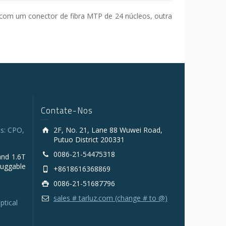
com um conector de fibra MTP de 24 núcleos, outra
Contate-Nos
s: CPO,
2F, No. 21, Lane 88 Wuwei Road,
Putuo District 200331
0086-21-54475318
and 1.6T
luggable
+8618616368869
0086-21-51687796
sales # tarluz.com (change # to @)
ptical