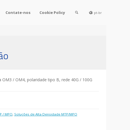
Contate-nos
Cookie Policy
pt-br
ão
a OM3 / OM4, polaridade tipo B, rede 40G / 100G
P / MPO
,
Soluções de Alta Densidade MTP/MPO