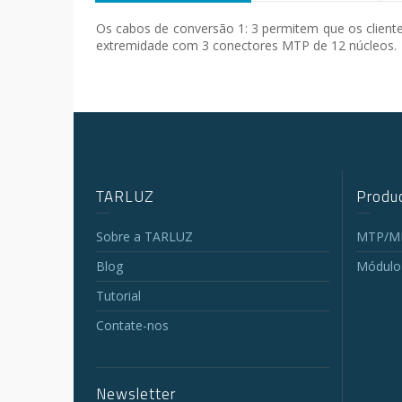
Os cabos de conversão 1: 3 permitem que os clien
extremidade com 3 conectores MTP de 12 núcleos.
TARLUZ
Produc
Sobre a TARLUZ
MTP/MP
Blog
Módulo
Tutorial
Contate-nos
Newsletter