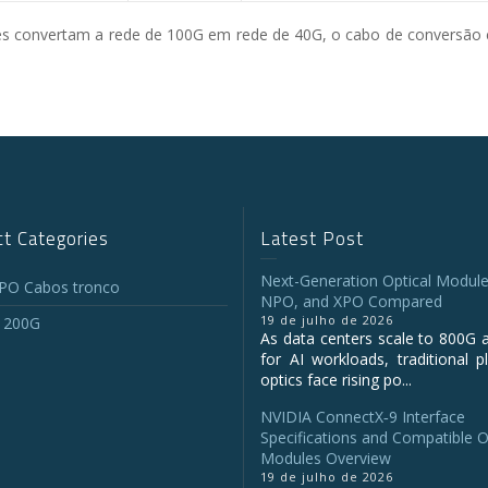
tes convertam a rede de 100G em rede de 40G, o cabo de conversão 
t Categories
Latest Post
Next-Generation Optical Module
O Cabos tronco
NPO, and XPO Compared
19 de julho de 2026
 200G
As data centers scale to 800G 
for AI workloads, traditional p
optics face rising po...
NVIDIA ConnectX‑9 Interface
Specifications and Compatible O
Modules Overview
19 de julho de 2026