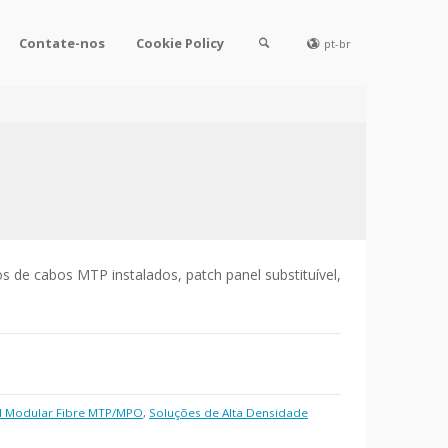
Contate-nos
Cookie Policy
pt-br
 de cabos MTP instalados, patch panel substituível,
el Modular Fibre MTP/MPO
,
Soluções de Alta Densidade