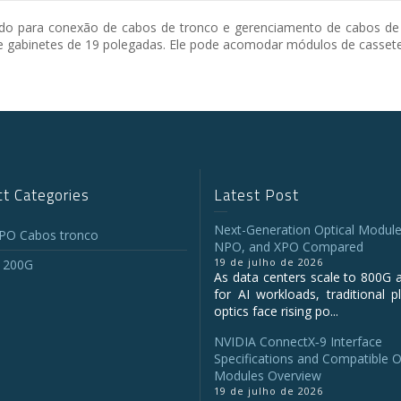
o para conexão de cabos de tronco e gerenciamento de cabos de di
 e gabinetes de 19 polegadas. Ele pode acomodar módulos de casse
t Categories
Latest Post
Next-Generation Optical Module
O Cabos tronco
NPO, and XPO Compared
19 de julho de 2026
 200G
As data centers scale to 800G 
for AI workloads, traditional p
optics face rising po...
NVIDIA ConnectX‑9 Interface
Specifications and Compatible O
Modules Overview
19 de julho de 2026