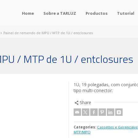
Home
Sobre a TARLUZ
Productos
Tutorial
Painel de remendo de MPU / MTP de 1U / entclosures
PU / MTP de 1U / entclosures
1U, 19 polegadas, com conjuntos
tipo multi-conector.
Share
Categories:
Cassettes e Gerenciáv
MTP/MPO