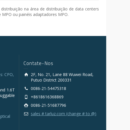
stribuição na área de distribuição de data centers
te MPO ou painéis adaptadores MPO.
Contate-Nos
s: CPO,
2F, No. 21, Lane 88 Wuwei Road,
Putuo District 200331
0086-21-54475318
and 1.6T
luggable
+8618616368869
0086-21-51687796
sales # tarluz.com (change # to @)
ptical