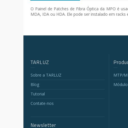
O Painel de Patches de Fibra Óptica da MPO é usad
MDA, IDA ou HDA. Ele pode ser instalado em racks
TARLUZ
Produc
Sobre a TARLUZ
MTP/MP
Blog
Módulo
Tutorial
Contate-nos
Newsletter