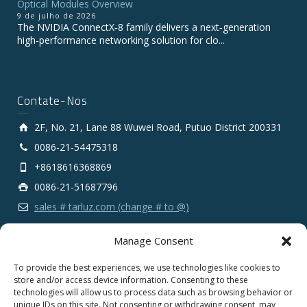
Optical Modules Overview
9 de julho de 2026
The NVIDIA ConnectX‑8 family delivers a next‑generation
high‑performance networking solution for clo...
Contate-Nos
2F, No. 21, Lane 88 Wuwei Road, Putuo District 200331
0086-21-54475318
+8618616368869
0086-21-51687796
sales # tarluz.com (change # to @)
Manage Consent
To provide the best experiences, we use technologies like cookies to
store and/or access device information. Consenting to these
technologies will allow us to process data such as browsing behavior or
Copyright 2025 © SHANGHAI TARLUZ TELECOM TECH.
unique IDs on this site. Not consenting or withdrawing consent, may