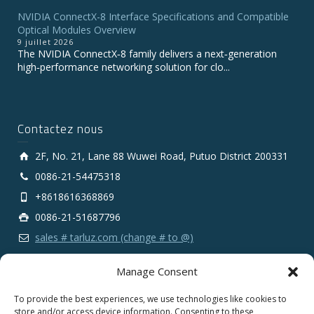
NVIDIA ConnectX-8 Interface Specifications and Compatible
Optical Modules Overview
9 juillet 2026
The NVIDIA ConnectX‑8 family delivers a next‑generation
high‑performance networking solution for clo...
Contactez nous
2F, No. 21, Lane 88 Wuwei Road, Putuo District 200331
0086-21-54475318
+8618616368869
0086-21-51687796
sales # tarluz.com (change # to @)
Manage Consent
To provide the best experiences, we use technologies like cookies to
store and/or access device information. Consenting to these