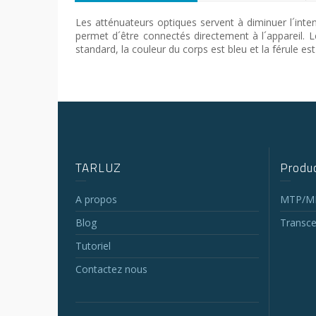
Les atténuateurs optiques servent à diminuer l´inten
permet d´être connectés directement à l´appareil
standard, la couleur du corps est bleu et la férule 
TARLUZ
Produc
A propos
MTP/MP
Blog
Transce
Tutoriel
Contactez nous