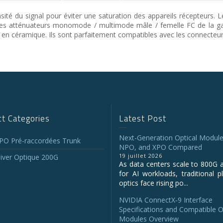
sité du signal pour éviter une saturation des appareils récepteurs. 
. Les atténuateurs monomode / multimode mâle / femelle FC de la
est en céramique. Ils sont parfaitement compatibles avec les connecteu
t Categories
Latest Post
Next-Generation Optical Module
O Pré-raccordées Trunk
NPO, and XPO Compared
19 juillet 2026
iver Optique 200G
As data centers scale to 800G 
for AI workloads, traditional p
optics face rising po...
NVIDIA ConnectX‑9 Interface
Specifications and Compatible O
Modules Overview