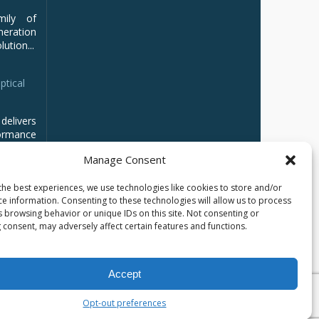
mily of
ration
ution...
ptical
delivers
ormance
Manage Consent
the best experiences, we use technologies like cookies to store and/or
ce information. Consenting to these technologies will allow us to process
s browsing behavior or unique IDs on this site. Not consenting or
 consent, may adversely affect certain features and functions.
Accept
Opt-out preferences