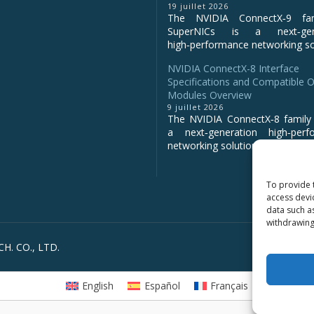
19 juillet 2026
The NVIDIA ConnectX‑9 fa
SuperNICs is a next‑gene
high‑performance networking sol
NVIDIA ConnectX-8 Interface
Specifications and Compatible O
Modules Overview
9 juillet 2026
The NVIDIA ConnectX‑8 family 
a next‑generation high‑perf
networking solution for clo...
To provide 
access devi
data such a
withdrawing
H. CO., LTD.
English
Español
Français