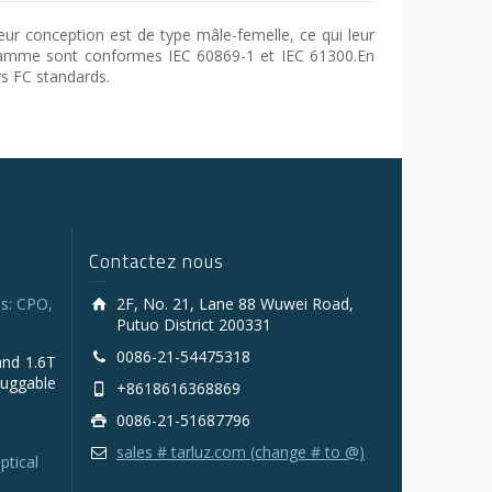
Leur conception est de type mâle-femelle, ce qui leur
 gamme sont conformes IEC 60869-1 et IEC 61300.En
rs FC standards.
Contactez nous
s: CPO,
2F, No. 21, Lane 88 Wuwei Road,
Putuo District 200331
0086-21-54475318
and 1.6T
luggable
+8618616368869
0086-21-51687796
sales # tarluz.com (change # to @)
ptical