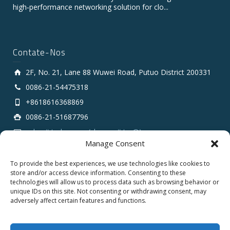
high‑performance networking solution for clo...
Contate-Nos
2F, No. 21, Lane 88 Wuwei Road, Putuo District 200331
0086-21-54475318
+8618616368869
0086-21-51687796
sales # tarluz.com (change # to @)
Manage Consent
To provide the best experiences, we use technologies like cookies to
store and/or access device information. Consenting to these
technologies will allow us to process data such as browsing behavior or
unique IDs on this site. Not consenting or withdrawing consent, may
adversely affect certain features and functions.
Copyright 2025 © SHANGHAI TARLUZ TELECOM TECH.
CO., LTD.