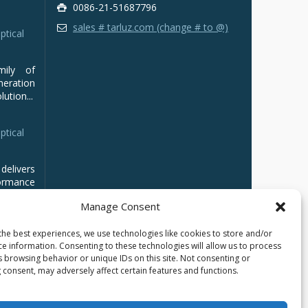
0086-21-51687796
sales # tarluz.com (change # to @)
ptical
mily of
ration
ution...
ptical
delivers
ormance
Manage Consent
the best experiences, we use technologies like cookies to store and/or
ce information. Consenting to these technologies will allow us to process
s browsing behavior or unique IDs on this site. Not consenting or
 consent, may adversely affect certain features and functions.