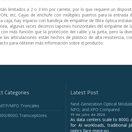
están limitados a 2 o 3 km por carrete, por lo que requiere un disposit
PON, etc. Cajas de enchufe con múltiples puertos para la entrada d
e la caja, hay espacio con bandeja de empalme de fibra óptica instal
ínea, algunas veces decimos tapones horizontales del empalme de la fi
con más función que la protección del cable y la junta, pero la divi
e las articulaciones están hechos de plástico de alta resistencia, c
acto para obtener más información sobre el producto.
t Categories
Latest Post
Next-Generation Optical Module
 MTP/MPO Troncales
NPO, and XPO Compared
19 de julio de 2026
00G/800G Transceptores
As data centers scale to 800G 
for AI workloads, traditional p
optics face rising po...