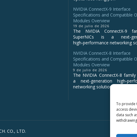
NVIDIA ConnectX‑9 Interface
Specifications and Compatible O
Modules Overview
19 de julio de 2026
The NVIDIA ConnectX‑9 fa
SuperNICs is a next‑gene
high‑performance networking sol
NVIDIA ConnectX-8 Interface
Specifications and Compatible O
Modules Overview
9 de julio de 2026
The NVIDIA ConnectX‑8 family 
a next‑generation high‑perf
networking solution for clo...
To provide 
access devi
data such a
withdrawing
H. CO., LTD.