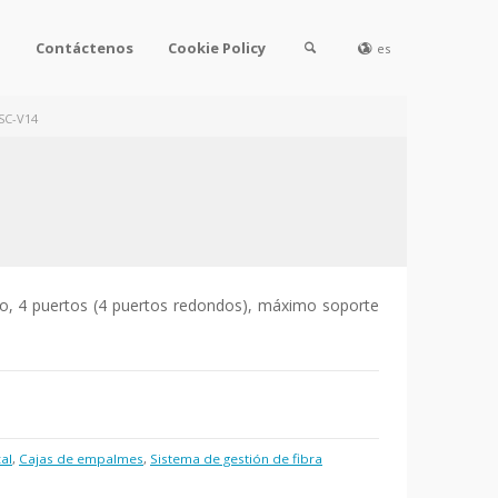
l
Contáctenos
Cookie Policy
es
SC-V14
ipo, 4 puertos (4 puertos redondos), máximo soporte
al
,
Cajas de empalmes
,
Sistema de gestión de fibra