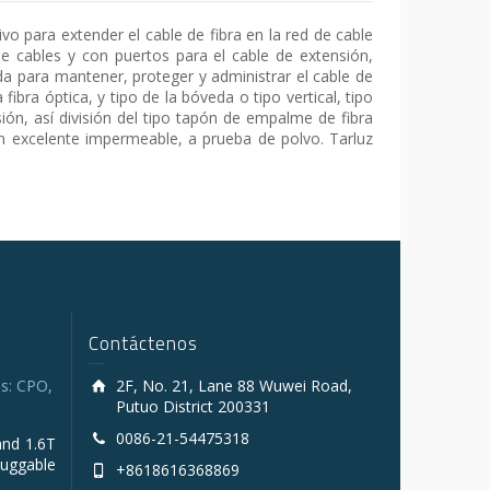
ivo para extender el cable de fibra en la red de cable
e cables y con puertos para el cable de extensión,
ada para mantener, proteger y administrar el cable de
bra óptica, y tipo de la bóveda o tipo vertical, tipo
sión, así división del tipo tapón de empalme de fibra
on excelente impermeable, a prueba de polvo. Tarluz
Contáctenos
s: CPO,
2F, No. 21, Lane 88 Wuwei Road,
Putuo District 200331
0086-21-54475318
and 1.6T
luggable
+8618616368869