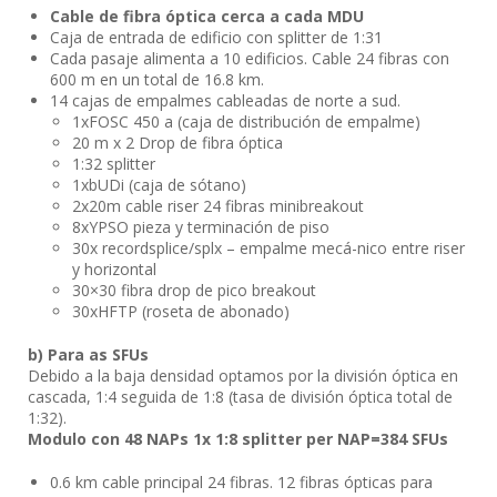
Cable de fibra óptica cerca a cada MDU
Caja de entrada de edificio con splitter de 1:31
Cada pasaje alimenta a 10 edificios. Cable 24 fibras con
600 m en un total de 16.8 km.
14 cajas de empalmes cableadas de norte a sud.
1xFOSC 450 a (caja de distribución de empalme)
20 m x 2 Drop de fibra óptica
1:32 splitter
1xbUDi (caja de sótano)
2x20m cable riser 24 fibras minibreakout
8xYPSO pieza y terminación de piso
30x recordsplice/splx – empalme mecá-nico entre riser
y horizontal
30×30 fibra drop de pico breakout
30xHFTP (roseta de abonado)
b) Para as SFUs
Debido a la baja densidad optamos por la división óptica en
cascada, 1:4 seguida de 1:8 (tasa de división óptica total de
1:32).
Modulo con 48 NAPs 1x 1:8 splitter per NAP=384 SFUs
0.6 km cable principal 24 fibras. 12 fibras ópticas para