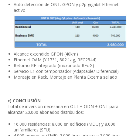
Auto detección de ONT. GPON y p2p gigabit Ethernet
activo
Alcance extendido GPON (40km)
Ethernet OAM (Y.1731, 802.1ag, RFC2544)
Retorno RF Integrado (micronodo RFoG)
Servicio E1 con temporizador (Adaptable/ Diferencial)
Montaje en Rack, Montaje en Planta Externa sellado
c) CONCLUSIÓN
Total de inversión necesaria en OLT + ODN + ONT para
alcanzar 20.000 abonados distribuidos:
16.000 residencias: 8.000 en edificios (MDU) y 8.000
unifamiliares (SFU).
4.000 empresas (SME): 2.000 área urbana y 2.000 área